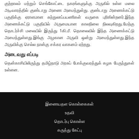
குற்றாலம் மற்றும் செங்கோட்டை நகரங்களுக்கு அருகில் உள்ள மலை
அடிவாரத்தில் குண்டாறு அணை அமைந்துள்து. குண்டாறு அணைக்கட்டு
பகுதிக்கு ஏராளமான சுற்றுலாப்பயணிகள் வருகை புரிகின்றனர்.இந்த
அணைக்கட்டு பகுதியில் அருமையான காலநிலை நிலவுகிறது.மேற்கு
தொடர்ச்சி மலையில் இருந்து 1கி.மீ. தொலைவில் இந்த அணைக்கட்டு
அமைந்துள்ளது.இங்கு அழகான அருவி ஒன்று அமைந்துள்ளது.இந்த
அருவிக்கு செல்ல நான்கு சக்கர வாகனம் ஏற்றது.
அடைவது எப்படி
தென்காசியிலிருந்து தமிழ்நாடு அரசுப் போக்குவரத்துக் கழக பேருந்துகள்
உள்ளன.
இணையதள கொள்கைகள்
உதவி
தொடர்பு கொள்ள
கருத்து கேட்பு