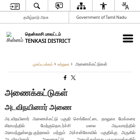
தமிழ்நாடு அரசு
Government of Tamil Nadu
தென்காசி மாவட்டம்
TENKASI DISTRICT
அணைக்கட்டுகள்
முகப்பு பக்கம்
சுற்றுலா
அணைக்கட்டுகள்
அடவிநயினார் அணை
அடவிநயினார் அணைக்கட்டு பகுதி செங்கோட்டை தாலுகா மேக்கரை
கிராமத்தில் மேற்குதொடர்ச்சி மலை அடிவாரத்தில்
அமைந்துள்ளது.குற்றாலம் மற்றும் அச்சன்கோவில் பகுதிக்கு அருகில்
அடவிநயினார் அணைகட்டு அமைந்துள்ளது.பருவகாலங்களில்