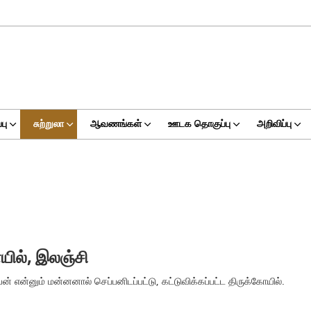
பு
சுற்றுலா
ஆவணங்கள்
ஊடக தொகுப்பு
அறிவிப்பு
ோயில், இலஞ்சி
 என்னும் மன்னனால் செப்பனிடப்பட்டு, கட்டுவிக்கப்பட்ட திருக்கோயில்.