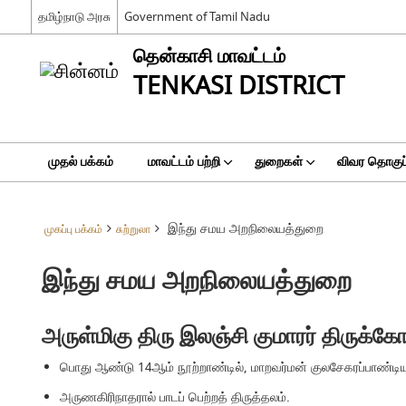
தமிழ்நாடு அரசு
Government of Tamil Nadu
தென்காசி மாவட்டம்
TENKASI DISTRICT
முதல் பக்கம்
மாவட்டம் பற்றி
துறைகள்
விவர தொகுப்
இந்து சமய அறநிலையத்துறை
முகப்பு பக்கம்
சுற்றுலா
இந்து சமய அறநிலையத்துறை
அருள்மிகு திரு இலஞ்சி குமாரர் திருக்க
பொது ஆண்டு 14ஆம் நூற்றாண்டில், மாறவர்மன் குலசேகரப்பாண்டியன்
அருணகிரிநாதரால் பாடப் பெற்றத் திருத்தலம்.