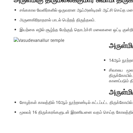
அருள்மிகு திருமலைக்குமார சுவாமி திர
சங்ககால வேளிர்களில் ஒருவரான ஆய்அண்டிரன் ஆட்சி செய்த மலை
அருணகிரிநாதரால் பாடல் பெற்றத் திருத்தலம்.
இயற்கை எழில் சூழ்ந்த மேற்குத் தொடர்ச்சி மலைகளை ஒட்டி குன்றின
அருள்மி
14ஆம் நூற்றாண
சிவாலய மூலவ
திருக்கோயில்
காணப்படும் த
அருள்மி
சோழர்கள் காலத்தில் 10ஆம் நூற்றாண்டில் கட்டப்பட்ட திருக்கோயில்
மூலவர் 16 திருக்கரங்களுடன் இரணியனை வதம் செய்த கோலத்தில்