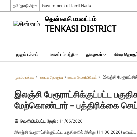
தமிழ்நாடு அரசு
Government of Tamil Nadu
தென்காசி மாவட்டம்
TENKASI DISTRICT
முதல் பக்கம்
மாவட்டம் பற்றி
துறைகள்
விவர தொகுப்
இலஞ்சி பேரூராட்சி
முகப்பு பக்கம்
ஊடக தொகுப்பு
ஊடக வெளியீடுகள்
இலஞ்சி பேரூராட்சிக்குட்பட்ட பகுத
மேற்கொண்டார் – பத்திரிக்கை செய
வெளியிடப்பட்ட தேதி
: 11/06/2026
இலஞ்சி பேரூராட்சிக்குட்பட்ட பகுதிகளில் இன்று (11.06.2026) மாவட்ட