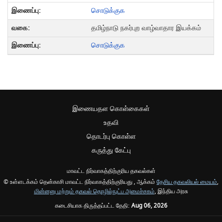
சொடுக்குக
தமிழ்நாடு நகர்புற வாழ்வாதார இயக்கம்
சொடுக்குக
இணையதள கொள்கைகள்
உதவி
தொடர்பு கொள்ள
கருத்து கேட்பு
மாவட்ட நிர்வாகத்திற்குரிய தகவல்கள்
© உள்ளடக்கம் தென்காசி மாவட்ட நிர்வாகத்திற்குரியது , ஆக்கம்
தேசிய தகவலியல் மையம்
,
மின்னனு மற்றும் தகவல் தொழில்நுட்ப அமைச்சகம்
, இந்திய அரசு
கடைசியாக திருத்தப்பட்ட தேதி:
Aug 06, 2026