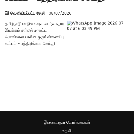
வெளியிடப்பட்ட தேதி
: 08/07/2026
தமிழ்நாடு மாநில ஊரக வாழ்வாதார
இயக்கம் சார்பில் மாவட்ட
அளவிலான பாலின ஒருங்கிணைப்பு
கூட்டம் – பத்திரிக்கை செய்தி
இணையதள கொள்கைகள்
உதவி