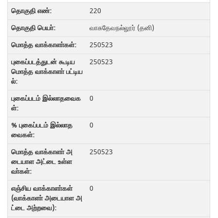
220
வாசுதேவநல்லூர் (தனி)
250523
250523
0
0
250523
0