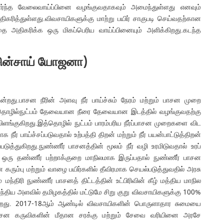
சார்ந்த வேலைவாய்ப்பினை வழங்குவதாகவும் அமைந்துள்ளது எனவும்
அதிகரித்துள்ளது.விவசாயிகளுக்கு மாற்று பயிர் சாகுபடி செய்வதற்கான
 அதிகரிக்க ஒரு மிகப்பெரிய வாய்ப்பினையும் அளிக்கிறது.கடந்த
ஷி சின்சாய் யோஜனா)
றது.பாசன நீரின் அளவு நீர் பாய்ச்சும் நேரம் மற்றும் பாசன முறை
ன தொழில்நுட்பம் தேவையான நீரை தேவையான இடத்தில் வழங்குவதற்கு
விளங்குகிறது.இத்தொழில் நுட்பம் பாரம்பரிய நீர்ப்பாசன முறைகளை விட
 பாய்ச்சப்படுவதால் உற்பத்தி திறன் மற்றும் நீர் பயன்பாட்டுத்திறன்
துகிறது.நுண்ணீர் பாசனத்தின் மூலம் நீர் வழி உரமிடுவதால் உரப்
 ஒரு தண்ணீர் பற்றாக்குறை மாநிலமாக இருப்பதால் நுண்ணீர் பாசன
ரும்பு மற்றும் வாழை பயிர்களில் தீவிரமாக செயல்படுத்துவதில் அரசு
மந்திரி நுண்ணீர் பாசனத் திட்டத்தின் உட்பிரிவின் கீழ் மத்திய மாநில
ந்திய அளவில் தமிழகத்தில் மட்டுமே சிறு குறு விவசாயிகளுக்கு 100%
ிறது. 2017-18ஆம் ஆண்டில் விவசாயிகளின் பொருளாதார சுமையை
் பாசன கருவிகளின் மீதான சரக்கு மற்றும் சேவை வரியினை அரசே