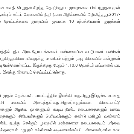
் வசதி பெறுதல் சிறந்த தொழில்நுட்ப முறைகளை பின்பற்றுதல் முன்
ில் சட்டப் பேரவையில் நிதி நிலை அறிக்கையில் அறிவித்தது.2017-
் தோட்டக்கலை துறையின் மூலமாக 10 உற்பத்தியாளர் குழுக்கள்
ராமத்தில் புதிய அரசு தோட்டக்கலைப் பண்ணையின் கட்டுமானப் பணிகள்
ருகிறது.விவசாயிகளுக்கு மானியம் மற்றும் முழு விலையில் கன்றுகள்
ு மேற்கொள்ளப்பட இருக்கிறது.மேலும் 1.10.0 ஹெக்டர் பரப்பளவில் மா,
ய இலக்கு நிர்ணயம் செய்யப்பட்டுள்ளது.
 முதல் தென்காசி மாவட்டத்தில் இயங்கி வருகிறது.இப்பூங்காவானது
சி மலையில் அமைந்துள்ளது.சிறுவர்களுக்கான விளையாட்டு
்ட சிலைகளும் அழகிய ஓடுகளுடன் கூடிய நீண்ட நடைபாதைகளும் உணவு
பாதைகளும் சிறியவர்களும் பெரியவர்களும் கண்டு மகிழும் வண்ணம்
 கொண்டே நடந்து செல்லும் முறையில் மரத்தாலான நடைபாதையும் பார்வை
ுல்தரைகள் மறுபுறம் கல்லினால் வடிவமைக்கப்பட்ட சிலைகள்,சங்க கால