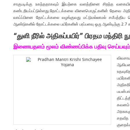
சாகுபடிக்கு உகந்ததாகவும் இயற்கை வளத்தினை சிறந்த வகையில் 
கண்டறியப்பட்டுள்ளது.தோட்டக்கலை விளைபொருட்களின் தேவை அதிகரிப்பு
வாய்ப்பினை தோட்டக்கலை வழங்குவது மட்டுமல்லாமல் சமீபத்திய 
ஆண்டுகளில் தோட்டக்கலை பயிர்களின் பரப்பளவு ஒரு ஆண்டிற்கு 2.7 சதவ
“துளி நீரில் அதிகப்பயிர்” பிரதம மந்திரி
இணையதளம் மூலம் விண்ணப்பிக்க பதிவு செய்யவும
விவசாய
ஆகியவை
உதவுகி
பயிர்கள
அதிகரி
பயன்பா
திட்டத
கவனம் ச
அரசுகள
சதவீத
குறைக்