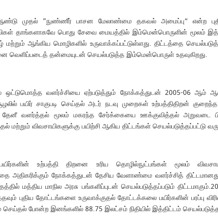
 ஆண்டு முதல் ”நுண்ணீர் பாசன மேலாண்மை தகவல் அமைப்பு“ என்ற புத
சாயிகள் தாங்களாகவே பொது சேவை மையத்தில் இம்மென்பொருளின் மூலம் இத்
மற்றும் ஆங்கிய மொழிகளில் உருவாக்கப்பட்டுள்ளது. திட்டத்தை செயல்படு
தினை வெளிப்படைத் தன்மையுடன் செயல்படுத்த இம்மென்பொருள் உதவுகிறது.
ஒட்டுமொத்த வளர்ச்சியை ஏற்படுத்தும் நோக்கத்துடன் 2005-06 ஆம் ஆ
 சூழலில் பயிர் சாகுபடி செய்தல் அடர் நடவு முறைகள் உற்பத்திதிறன் குறைந
 தேனீ வளர்த்தல் மூலம் மகரந்த சேர்க்கையை ஊக்குவித்தல் அறுவடை ப
 மற்றும் விவசாயிகளுக்கு பயிற்சி ஆகிய திட்டங்கள் செயல்படுத்தப்பட்டு வரு
பயிர்களின் உற்பத்தி திறனை உரிய தொழில்நுட்பங்கள் மூலம் விவசாய
தை அதிகரிக்கும் நோக்கத்துடன் தேசிய வேளாண்மை வளர்ச்சித் திட்டமானத
தத்தில் மத்திய மாநில அரசு பங்களிப்புடன் செயல்படுத்தப்படும் திட்டமாக
்தவும் புதிய தோட்டங்களை உருவாக்குதல் தோட்டக்கலை பயிர்களின் பரப்பு விர
 செய்தல் போன்ற இனங்களில் 88.75 இலட்சம் நிதியில் இத்திட்டம் செயல்படுத்தப