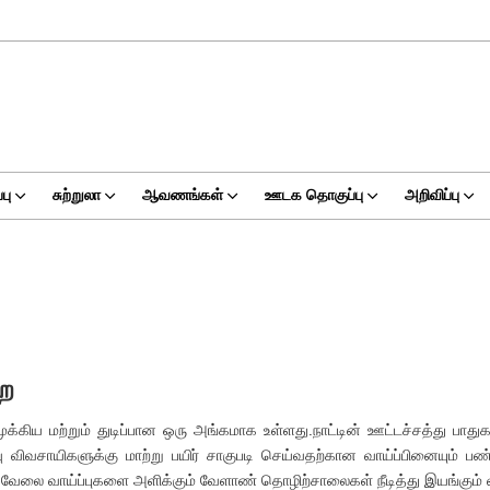
பு
சுற்றுலா
ஆவணங்கள்
ஊடக தொகுப்பு
அறிவிப்பு
றை
்கிய மற்றும் துடிப்பான ஒரு அங்கமாக உள்ளது.நாட்டின் ஊட்டச்சத்து பாதுகாப
ிவு விவசாயிகளுக்கு மாற்று பயிர் சாகுபடி செய்வதற்கான வாய்ப்பினையும்
லை வாய்ப்புகளை அளிக்கும் வேளாண் தொழிற்சாலைகள் நீடித்து இயங்கும் வாய