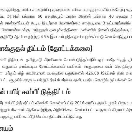
குவித்து எளிய சான்றளிப்பு முறையான விவசாயக்குழுக்களில் பங்கேற்பு உ
் மத்திய அரசின் பங்காக 60 சதவீதமும் மாநில அரசின் பங்காக 40 சதவீத ந
ில் சான்றளிப்புடன் கூடிய இயற்கை வேளாண்மை சாகுபடியை 3 வட்டாரங்களில் 1
இயற்கை வேளாண்மைக்கு மாற்றுதல் தழைச்சத்தினை மண்ணில் நிலைப்படுத்தக
றியீடு ஆகியவற்றிற்கு 4.95 இலட்சம் நிதியுதவி வழங்கப்பட்டு செயல்படுத்தப்பட
்குதல் திட்டம் (தோட்டக்கலை)
தியுடன் தமிழ்நாடு அரசினால் செயல்படுத்தப்படும் ஓர் பல்நோக்குத் திட்டமா
ிக வருவாய் தரக்கூடிய தோட்டக்கலைப் பயிர்கள் சாகுபடியை உயர் தொழில்ந
டனா மற்றும் கீழ் தாமிரபரணி உபவடிநில பகுதிகளில் 426.08 இலட்சம் நிதி அள
ட்ட சூழலில் சாகுபடி மற்றும் நிலப்போர்வை ஆகிய புதிய தொழில் நுட்பங்கள் செ
பயிர் காப்பீட்டுத்திட்டம்
ீட்டுத் திட்டம் விலக்கி கொள்ளப்பட்டு 2016 காரீப் பருவம் முதல் பிரதம மந்தி
ும் மிளகாய் ஆகியவற்றிற்கு அறிவிக்கை செய்யப்பட்ட வருவாய் கிராமம் அளவ
களுக்கு பயிர் காப்பீடு செய்ய திட்டமிடப்பட்டுள்ளது
ையம்