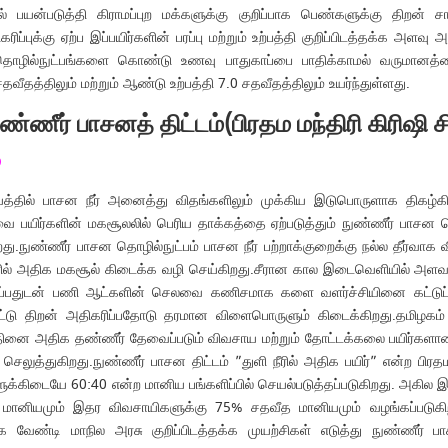
பயன்படுத்தி கிராமப்புற மக்களுக்கு குறிப்பாக பெண்களுக்கு திறன் 
க்கு ஏற்ப இப்பயிர்களின் பரப்பு மற்றும் உற்பத்தி குறிப்பிடத்தக்க அளவு 
தொழில்நுட்பங்களை கொண்டு உணவு பாதுகாப்பை பாதிக்காமல் வருமானத்தை
ீதத்திலும் மற்றும் ஆண்டு உற்பத்தி 7.0 சதவீதத்திலும் உயர்ந்துள்ளது.
 நுண்ணீர் பாசனத் திட்டம்(பிரதம மந்திரி கிரி
்
த்தில் பாசன நீர் அனைத்து விதங்களிலும் முக்கிய இடுபொருளாக திகழ்கின்
 பயிர்களின் மகசூலலில் பெரிய தாக்கத்தை ஏற்படுத்தும் நுண்ணீர் பாச
றது.நுண்ணீர் பாசன தொழில்நுட்பம் பாசன நீர் பற்றாக்குறைக்கு நல்ல தீர்வாக 
ில் அதிக மகசூல் கிடைக்க வழி செய்கிறது.சீரான கால இடைவெளியில் அளவாக நீர்
ப்பதுடன் பணி ஆட்களின் செலவை கணிசமாக களை வளர்ச்சியினை கட்டுப்படுத்
ட்டு திறன் அதிகரிப்பதோடு தரமான விளைபொருளும் கிடைக்கிறது.தமிழகம்
்தினை அதிக தண்ணீர் தேவைப்படும் விவசாய மற்றும் தோட்டக்கலை பயிர்களான க
ெலுத்துகிறது.நுண்ணீர் பாசன திட்டம் ”துளி நீரில் அதிக பயிர்” என்ற பிரதம 
ுக்கிடையே 60:40 என்ற மானிய பங்களிப்பில் செயல்படுத்தப்படுகிறது. அகில இ
 மானியமும் இதர விவசாயிகளுக்கு 75% சதவீத மானியமும் வழங்கப்படுக
க வேண்டி மாநில அரசு குறிப்பிடத்தக்க முயற்சிகள் எடுத்து நுண்ணீர