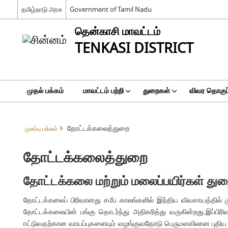
தமிழ்நாடு அரசு
Government of Tamil Nadu
தென்காசி மாவட்டம்
TENKASI DISTRICT
முதல் பக்கம்
மாவட்டம் பற்றி
துறைகள்
விவர தொகுப்
தோட்டக்கலைத்துறை
முகப்பு பக்கம்
தோட்டக்கலைத்துறை
தோட்டக்கலை மற்றும் மலைப்பயிர்கள் து
தோட்டக்கலைப் பிரிவானது சமீப காலங்களில் இந்திய விவசாயத்தில் முக
தோட்டக்கலையின் பங்கு தொடர்ந்து அதிகரித்து வருகின்றது.இப்பிர
ஈட்டுவதற்கான வாயப்புகளையும் வழங்குவதோடு பெருமளவிலான புதிய வே