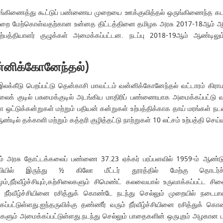
ுங்கிணைத்து கூட்டுப் பண்ணைய முறையை ஊக்குவித்தல் ஒருங்கிணைந்த கடன
வற்றை மேற்கொள்வதற்கான உன்னத திட்டத்தினை தமிழக அரசு 2017-18ஆம் ஆண்ட
பத்தியாளர் குழுக்கள் அமைக்கப்பட்டன. நடப்பு 2018-19ஆம் ஆண்டிலும
்னிக்கோனேந்தல்)
 இலக்கீடு பெறப்பட்டு தென்காசி மாவட்டம் வன்னிக்கோனேந்தல் வட்டாரம் கி
லைக் குடில் பசுமைக்குடில் அடங்கிய மாதிரிப் பண்ணையாக அமைக்கப்பட்டு வ
ஒட்டுக்கன்றுகள் மற்றும் பதியன் கன்றுகள் உற்பத்திக்காக தாய் மரங்கள் நடவ
ல் தக்காளி மற்றும் கத்தரி குழித்தட்டு நாற்றுகள் 10 லட்சம் உற்பத்தி செய்
லம் அரசு தோட்டக்கலைப் பண்ணை 37.23 ஏக்கர் பரப்பளவில் 1959-ம் ஆண்டு
ுவியில் இருந்து ½ கிலோ மீட்டர் தூரத்தில் மேற்கு தொடர்ச்
ும்,நீர்வீழ்ச்சியும்,கற்சிலைகளும் சிமெண்ட் கலவையால் உருவாக்கப்பட
் நீர்வீழ்ச்சியினை ரசித்துக் கொண்டே நடந்து செல்லும் முறையில் நடை
்கப்பட்டுள்ளது.ஐந்தருவிக்கு தண்ணீர் வரும் நீர்வீழ்ச்சியினை ரசித்துக்
்களும் அமைக்கப்பட்டுள்ளது.நடந்து செல்லும் பாதைகளின் ஒருபுறம் அழகான ப