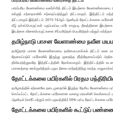
பாரம்பரிய வேளாண்மை வளர்ச்சித் திட்டம்
பாரம்பரிய வேளாண்மை வளர்ச்சித் திட்டம் இயற்கை வேளாண்மையை ஊக்
உள்ளுர் சந்தைகளில் சந்தைப்படுத்தும் திட்டமாகும். இத்திட்டம
திட்டமாகும்.இத்திட்டம் 2015-16ஆம் ஆண்டில் தோட்டக்கலை பயிர்கள
கீழ் நச்சுப்பொருட்கள் பகுப்பாய்வு பயிர் சாகுபடி நிலத்தினை 
இயற்கை விளைபொருட்களை சிப்பமிடுதல் பெயரிடுதல் மற்றும் வர்த்தக கு
தமிழ்நாடு பாசன வேளாண்மை நவீன மயமாக
தமிழ்நாடு பாசன வேளாண்மையை நவீனமயமாக்கல் திட்டம் உலக வங்கி நி
தேவைப்படும் பயிர்களில் இருந்து குறைந்த நீர்த்தேவைப்படும் அத
தீவிரபடுத்துவதே இத்திட்டத்தின் நோக்கமாகும். இத்திட்டத்தில் க
பாசனத்தை ஊக்குவித்தல் பருவ நிலை மாற்றத்திற்கு உகந்த பாதுகாக்கப்ப
தோட்டக்கலை பயிர்களில் பிரதம மந்திரியின் 
தமிழகத்தில் ஏற்கனவே நடைமுறையில் இருந்த தேசிய வேளாண்மை பயிர் காப்ப
செய்யப்பட்ட தோட்டக்கலை பயிர்களான வாழை மரவள்ளி வெங்காயம் மற்ற
ஆண்டில் (காரீப் மற்றும் ராபி பருவத்தில்) 50% பரப்பு தோட்டக்கலை பயிர்
தோட்டக்கலை பயிர்களில் கூட்டுப் பண்ண