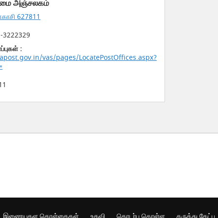
மை அஞ்சலகம்
்காசி 627811
-3222329
ுகள் :
apost.gov.in/vas/pages/LocatePostOffices.aspx?
=
11
இணையதள கொள்கைகள்
உதவி
தொடர்பு கொள்ள
கருத்து கேட்பு