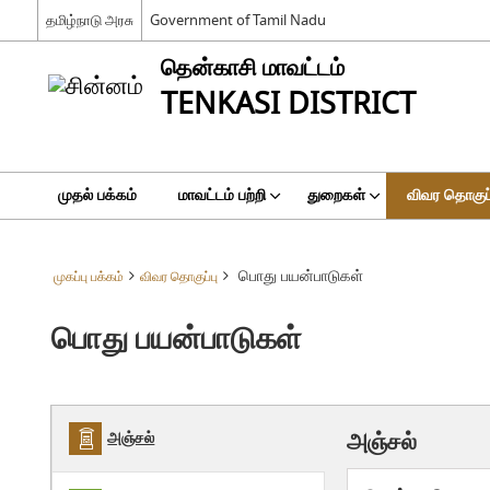
தமிழ்நாடு அரசு
Government of Tamil Nadu
தென்காசி மாவட்டம்
TENKASI DISTRICT
முதல் பக்கம்
மாவட்டம் பற்றி
துறைகள்
விவர தொகுப்
பொது பயன்பாடுகள்
முகப்பு பக்கம்
விவர தொகுப்பு
பொது பயன்பாடுகள்
அஞ்சல்
அஞ்சல்