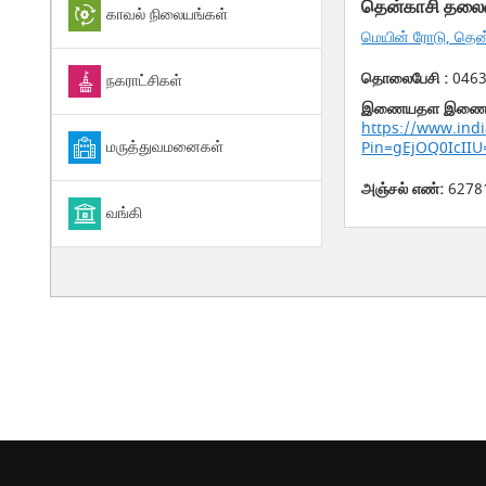
தென்காசி தலை
காவல் நிலையங்கள்
மெயின் ரோடு, தென
தொலைபேசி :
0463
நகராட்சிகள்
இணையதள இணைப்ப
https://www.indi
மருத்துவமனைகள்
Pin=gEjOQ0IcIIU
அஞ்சல் எண்:
6278
வங்கி