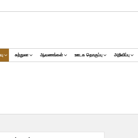
பு
சுற்றுலா
ஆவணங்கள்
ஊடக தொகுப்பு
அறிவிப்பு