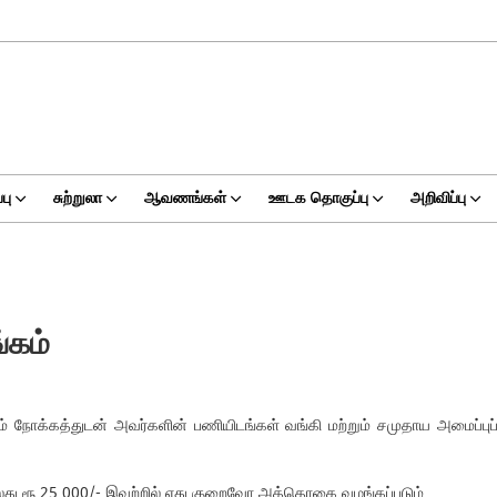
பு
சுற்றுலா
ஆவணங்கள்
ஊடக தொகுப்பு
அறிவிப்பு
்கம்
ும் நோக்கத்துடன் அவர்களின் பணியிடங்கள் வங்கி மற்றும் சமுதாய அமைப்
லது ரூ.25,000/- இவற்றில் எது குறைவோ அத்தொகை வழங்கப்படும்.