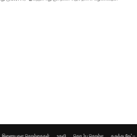
இணையதள கொள்கைகள்
உதவி
தொடர்பு கொள்ள
கருத்து கேட்பு