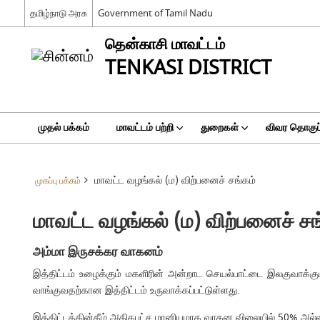
தமிழ்நாடு அரசு
Government of Tamil Nadu
தென்காசி மாவட்டம்
TENKASI DISTRICT
முதல் பக்கம்
மாவட்டம் பற்றி
துறைகள்
விவர தொகுப்
மாவட்ட வழங்கல் (ம) விற்பனைச் சங்கம்
முகப்பு பக்கம்
மாவட்ட வழங்கல் (ம) விற்பனைச் சங
அம்மா இருசக்கர வாகனம்
இத்திட்டம் உழைக்கும் மகளிரின் அன்றாட செயல்பாட்டை இலகுவாக்க
வாங்குவதற்கான இத்திட்டம் உருவாக்கப்பட்டுள்ளது.
இத்திட்டத்தின்கீழ் அதிகபட்ச மானியமாக வாகன விலையில் 50% அல்