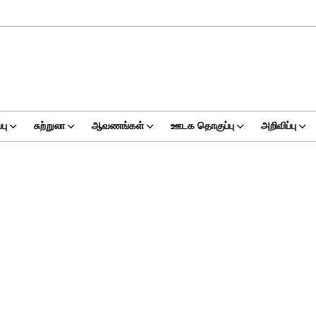
பு
சுற்றுலா
ஆவணங்கள்
ஊடக தொகுப்பு
அறிவிப்பு