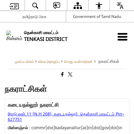
தமிழ்நாடு அரசு
Government of Tamil Nadu
தென்காசி மாவட்டம்
TENKASI DISTRICT
நகராட்சிகள்
முகப்பு பக்கம்
விவர தொகுப்பு
பொது பயன்பாடுகள்
நகராட்சிகள்
கடையநல்லூா் நகராட்சி
ரோடு எண்.11 (N.H 208), கடையநல்லூா், தென்காசி மாவட்டம் Pin–
627751
மின்னஞ்சல் :
commr[dot]kadayanallur[at]tn[dot]gov[dot]in