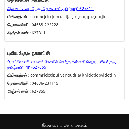
தென்காசி நகராட்சி
அணைக்கரை தெரு, தென்காசி, தமிழ்நாடு 627811.
மின்னஞ்சல் :
commr[dot]tenkasi[at]tn[dot]gov[dot]in
தொலைபேசி :
04633-222228
அஞ்சல் எண் :
627811
புளியங்குடி நகராட்சி
9, சுப்பிரமணிய சுவாமி கோவில் தெற்கு சன்னதி தெரு, புளியங்குடி,
தமிழ்நாடு,Pin–627855
மின்னஞ்சல் :
commr[dot]puliyangudi[at]tn[dot]gov[dot]in
தொலைபேசி :
04636-234115
அஞ்சல் எண் :
627855
இணையதள கொள்கைகள்