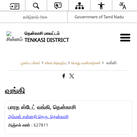
தமிழ்நாடு அரசு
Government of Tamil Nadu
தென்காசி மாவட்டம்
TENKASI DISTRICT
வங்கி
முகப்பு பக்கம்
விவர தொகுப்பு
பொது பயன்பாடுகள்
வங்கி
பாரத ஸ்டேட் வங்கி, தென்காசி
அம்மன் சன்னதி தெரு, தென்காசி
அஞ்சல் எண் :
627811