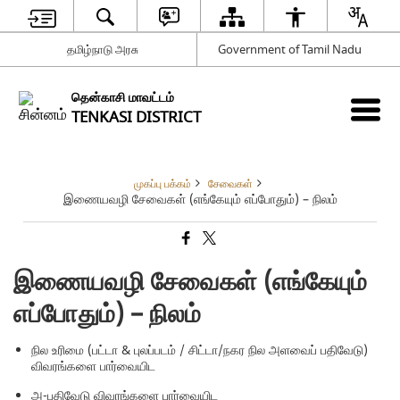
தமிழ்நாடு அரசு
Government of Tamil Nadu
தென்காசி மாவட்டம்
TENKASI DISTRICT
முகப்பு பக்கம்
சேவைகள்
இணையவழி சேவைகள் (எங்கேயும் எப்போதும்) – நிலம்
இணையவழி சேவைகள் (எங்கேயும்
எப்போதும்) – நிலம்
நில உரிமை (பட்டா & புலப்படம் / சிட்டா/நகர நில அளவைப் பதிவேடு)
விவரங்களை பார்வையிட
அ-பதிவேடு விவரங்களை பார்வையிட