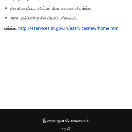
நில உரிமை(பட்டா/சிட்டா) விவரங்களை சரிபார்க்க
அரசு புறம்போக்கு நில விவரம் பார்வையிட
பார்க்க
:
http://eservices.tn.gov.in/eservicesnew/home.html
இணையதள கொள்கைகள்
உதவி