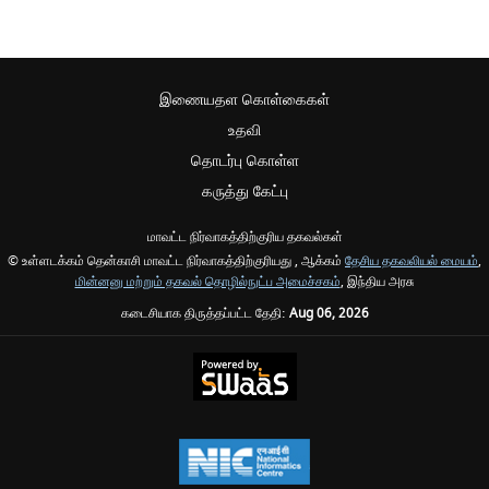
இணையதள கொள்கைகள்
உதவி
தொடர்பு கொள்ள
கருத்து கேட்பு
மாவட்ட நிர்வாகத்திற்குரிய தகவல்கள்
© உள்ளடக்கம் தென்காசி மாவட்ட நிர்வாகத்திற்குரியது , ஆக்கம்
தேசிய தகவலியல் மையம்
,
மின்னனு மற்றும் தகவல் தொழில்நுட்ப அமைச்சகம்
, இந்திய அரசு
கடைசியாக திருத்தப்பட்ட தேதி:
Aug 06, 2026