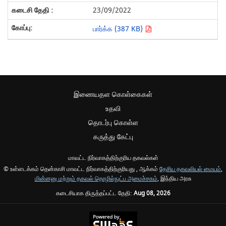
23/09/2022
பார்க்க (387 KB)
இணையதள கொள்கைகள்
உதவி
தொடர்பு கொள்ள
கருத்து கேட்பு
மாவட்ட நிர்வாகத்திற்குரிய தகவல்கள்
© உள்ளடக்கம் தென்காசி மாவட்ட நிர்வாகத்திற்குரியது , ஆக்கம்
தேசிய தகவலியல் மையம்
,
மின்னனு மற்றும் தகவல் தொழில்நுட்ப அமைச்சகம்
, இந்திய அரசு
கடைசியாக திருத்தப்பட்ட தேதி:
Aug 08, 2026